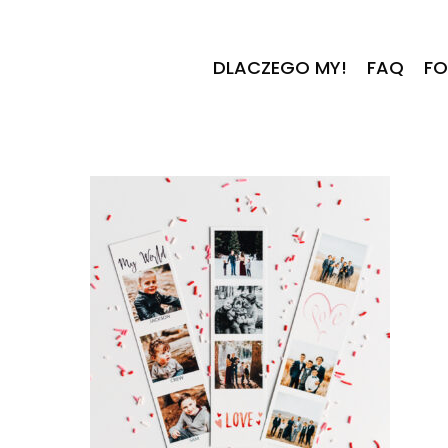
Skip
to
main
content
DLACZEGO MY!
FAQ
FO